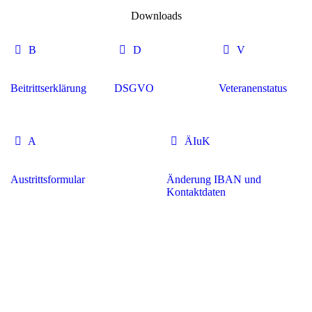
Downloads
B
D
V
Beitritts­erklärung
DSGVO
Veteranen­status
A
ÄIuK
Austrittsformular
Änderung IBAN und
Kontaktdaten