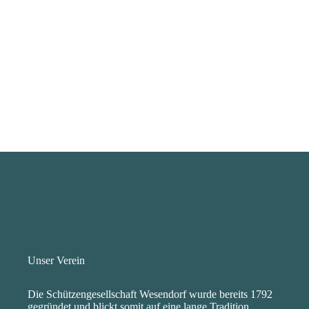
Prozent
Leidenschaft
Unser Verein
Die Schützengesellschaft Wesendorf wurde bereits 1792
gegründet und blickt somit auf eine lange Tradition