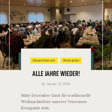
HOME
VEREIN
Gesamtverein
Veteranen
NEUIGKEITEN
TERMINE
ALLE JAHRE WIEDER!
VERMIETUNG
Januar 13, 2026
KONTAKT
Mitte Dezember fand die traditionelle
Weihnachtsfeier unserer Veteranen-
Kompanie statt.