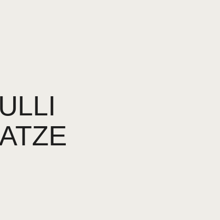
LI P
ATZE