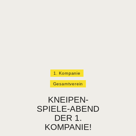
HOME
VEREIN
1. Kompanie
NEUIGKEITEN
Gesamtverein
TERMINE
VERMIETUNG
KNEIPEN-
KONTAKT
SPIELE-ABEND
DER 1.
KOMPANIE!