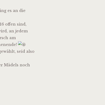
ng es an die
16 offen sind,
ird, an jedem
arsch am
henende!
ewählt, seid also
er Mädels noch