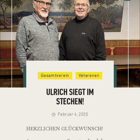
HOME
VEREIN
NEUIGKEITEN
TERMINE
Gesamtverein
Veteranen
VERMIETUNG
KONTAKT
ULRICH SIEGT IM
STECHEN!
Februar 4, 2025
HERZLICHEN GLÜCKWUNSCH!