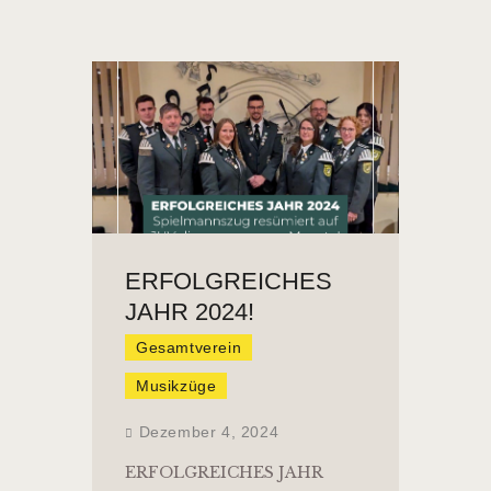
HOME
VEREIN
NEUIGKEITEN
ERFOLGREICHES
JAHR 2024!
TERMINE
VERMIETUNG
Gesamtverein
KONTAKT
Musikzüge
Dezember 4, 2024
ERFOLGREICHES JAHR