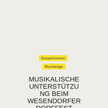
HOME
VEREIN
NEUIGKEITEN
TERMINE
Gesamtverein
VERMIETUNG
Musikzüge
KONTAKT
MUSIKALISCHE
UNTERSTÜTZU
NG BEIM
WESENDORFER