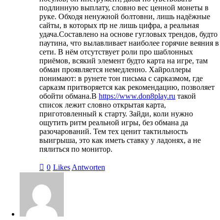
подлинную выплату, словно вес ценной монеты в
руке. Обходя ненужной болтовни, лишь надёжные
сайты, в которых rtp не лишь цифра, а реальная
удача.Составлено на основе гугловых трендов, будто
паутина, что вылавливает наиболее горячие веяния в
сети. В нём отсутствует роли про шаблонных
приёмов, всякий элемент будто карта на игре, там
обман проявляется немедленно. Хайроллеры
понимают: в рунете тон письма с сарказмом, где
сарказм притворяется как рекомендацию, позволяет
обойти обмана.В
https://www.don8play.ru
такой
список лежит словно открытая карта,
приготовленный к старту. Зайди, коли нужно
ощутить ритм реальной игры, без обмана да
разочарований. Тем тех ценит тактильность
выигрыша, это как иметь ставку у ладонях, а не
пялиться по монитор.
0
Likes
Antworten