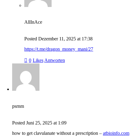
AllInAce
Posted
Dezember 11, 2025
at
17:38
https://t.me/dragon_money_mani/27
0
Likes
Antworten
psrnm
Posted
Juni 25, 2025
at
1:09
how to get clavulanate without a prescription –
atbioinfo.com