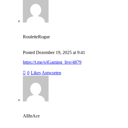
RouletteRogue
Posted
Dezember 19, 2025
at
9:41
https://t.me/s/iGaming_live/4879
0
Likes
Antworten
AllInAce