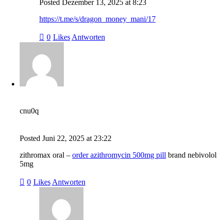
Posted
Dezember 13, 2025
at
8:23
https://t.me/s/dragon_money_mani/17
0
Likes
Antworten
cnu0q
Posted
Juni 22, 2025
at
23:22
zithromax oral –
order azithromycin 500mg pill
brand nebivolol
5mg
0
Likes
Antworten