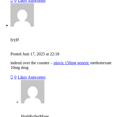
0
Likes
Antworten
lyyj0
Posted
Juni 17, 2025
at
22:18
inderal over the counter –
plavix 150mg generic
methotrexate
10mg drug
0
Likes
Antworten
HighRollerMage