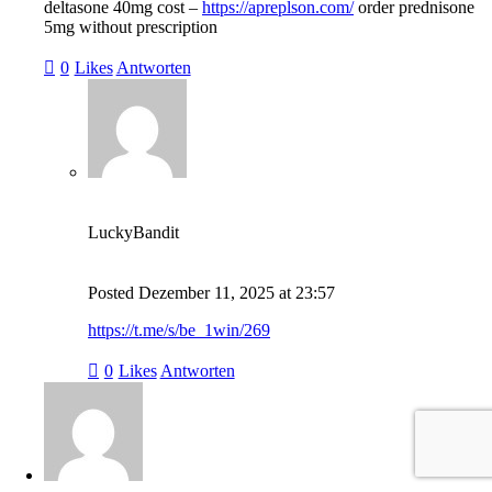
deltasone 40mg cost –
https://apreplson.com/
order prednisone
5mg without prescription
0
Likes
Antworten
LuckyBandit
Posted
Dezember 11, 2025
at
23:57
https://t.me/s/be_1win/269
0
Likes
Antworten