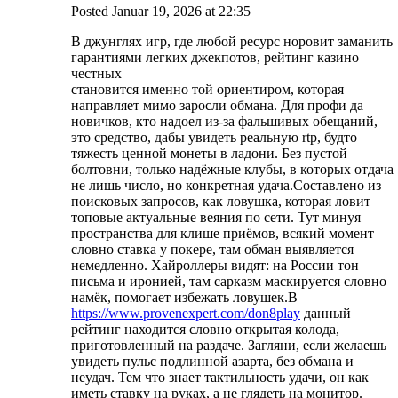
Posted
Januar 19, 2026
at
22:35
В джунглях игр, где любой ресурс норовит заманить
гарантиями легких джекпотов, рейтинг казино
честных
становится именно той ориентиром, которая
направляет мимо заросли обмана. Для профи да
новичков, кто надоел из-за фальшивых обещаний,
это средство, дабы увидеть реальную rtp, будто
тяжесть ценной монеты в ладони. Без пустой
болтовни, только надёжные клубы, в которых отдача
не лишь число, но конкретная удача.Составлено из
поисковых запросов, как ловушка, которая ловит
топовые актуальные веяния по сети. Тут минуя
пространства для клише приёмов, всякий момент
словно ставка у покере, там обман выявляется
немедленно. Хайроллеры видят: на России тон
письма и иронией, там сарказм маскируется словно
намёк, помогает избежать ловушек.В
https://www.provenexpert.com/don8play
данный
рейтинг находится словно открытая колода,
приготовленный на раздаче. Загляни, если желаешь
увидеть пульс подлинной азарта, без обмана и
неудач. Тем что знает тактильность удачи, он как
иметь ставку на руках, а не глядеть на монитор.