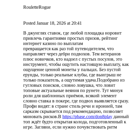
RouletteRogue
Posted
Januar 18, 2026
at
20:41
В джунглях ставок, где любой площадка норовит
привлечь гарантиями простых призов, рейтинг
интернет казино по выплатам
превращается как раз той путеводителем, что
направляет через дебри подвохов. Тем ветеранов
плюс новичков, кто надоел с пустых посулов, это
инструмент, чтобы ощутить настоящую выплату, как
ощущение ценной монеты у пальцах. Без пустой
ерунды, только реальные клубы, где выигрыш не
только показатель, а ощутимая удача.Подобрано из
гугловых поисков, словно ловушка, что ловит
топовые актуальные веяния по рунете. Тут минуя
роли для шаблонных приёмов, всякий элемент
словно ставка в покере, где подвох выявляется сразу.
Профи видят: в стране стиль речи и иронией, там
сарказм скрывается под рекомендацию, позволяет
миновать рисков.В
https://pbase.com/don8play
данный
топ ждёт будто открытая колода, подготовленный к
игре. Загляни, если нужно почувствовать ритм