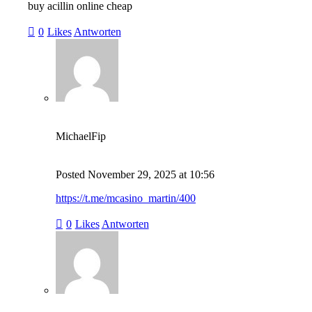
buy acillin online cheap
0
Likes
Antworten
MichaelFip
Posted
November 29, 2025
at
10:56
https://t.me/mcasino_martin/400
0
Likes
Antworten