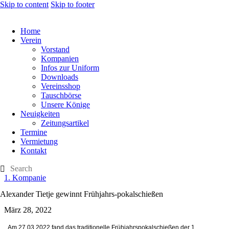
Skip to content
Skip to footer
Home
Verein
Vorstand
Kompanien
Infos zur Uniform
Downloads
Vereinsshop
Tauschbörse
Unsere Könige
Neuigkeiten
Zeitungsartikel
Termine
Vermietung
Kontakt
1. Kompanie
Alexander Tietje gewinnt Frühjahrs-pokalschießen
März 28, 2022
Am 27.03.2022 fand das traditionelle Frühjahrspokalschießen der 1.