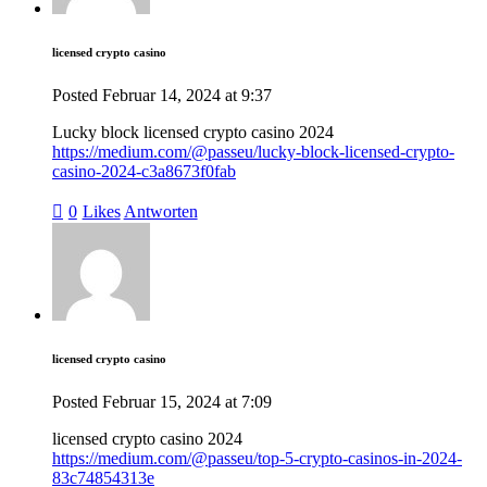
licensed crypto casino
Posted
Februar 14, 2024
at
9:37
Lucky block licensed crypto casino 2024
https://medium.com/@passeu/lucky-block-licensed-crypto-
casino-2024-c3a8673f0fab
0
Likes
Antworten
licensed crypto casino
Posted
Februar 15, 2024
at
7:09
licensed crypto casino 2024
https://medium.com/@passeu/top-5-crypto-casinos-in-2024-
83c74854313e