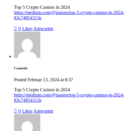
Top 5 Crypto Casinos in 2024
https://medium.com/@passeu/top-5-crypto-casinos-in-2024-
83c74854313e
0
Likes
Antworten
Casinobit
Posted
Februar 13, 2024
at
8:37
Top 5 Crypto Casinos in 2024
https://medium.com/@passeu/top-5-crypto-casinos-in-2024-
83c74854313e
0
Likes
Antworten