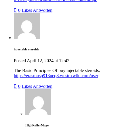
0
Likes
Antworten
injectable steroids
Posted
April 12, 2024
at
12:42
The Basic Principles Of buy injectable steroids.
https://erasmusp913ueq8.westexwiki.com/user
0
Likes
Antworten
HighRollerMage