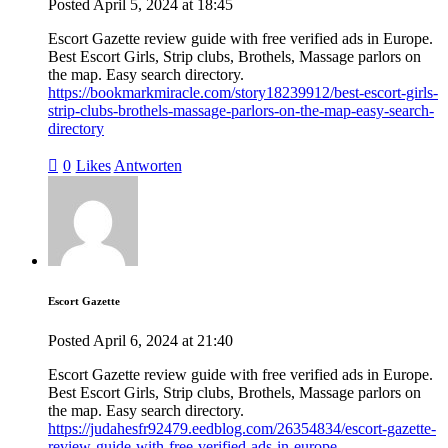
Posted
April 5, 2024
at
18:45
Escort Gazette review guide with free verified ads in Europe.
Best Escort Girls, Strip clubs, Brothels, Massage parlors on
the map. Easy search directory.
https://bookmarkmiracle.com/story18239912/best-escort-girls-
strip-clubs-brothels-massage-parlors-on-the-map-easy-search-
directory
0
Likes
Antworten
Escort Gazette
Posted
April 6, 2024
at
21:40
Escort Gazette review guide with free verified ads in Europe.
Best Escort Girls, Strip clubs, Brothels, Massage parlors on
the map. Easy search directory.
https://judahesfr92479.eedblog.com/26354834/escort-gazette-
review-guide-with-free-verified-ads-in-europe