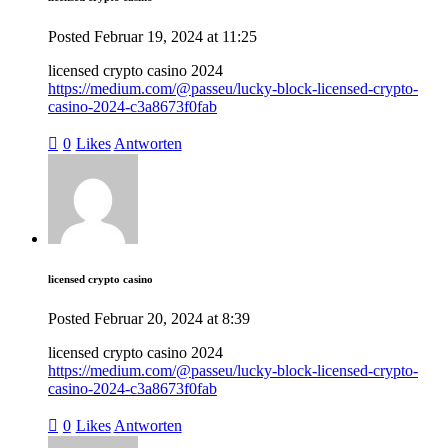
Posted
Februar 19, 2024
at
11:25
licensed crypto casino 2024
https://medium.com/@passeu/lucky-block-licensed-crypto-
casino-2024-c3a8673f0fab
0
Likes
Antworten
licensed crypto casino
Posted
Februar 20, 2024
at
8:39
licensed crypto casino 2024
https://medium.com/@passeu/lucky-block-licensed-crypto-
casino-2024-c3a8673f0fab
0
Likes
Antworten