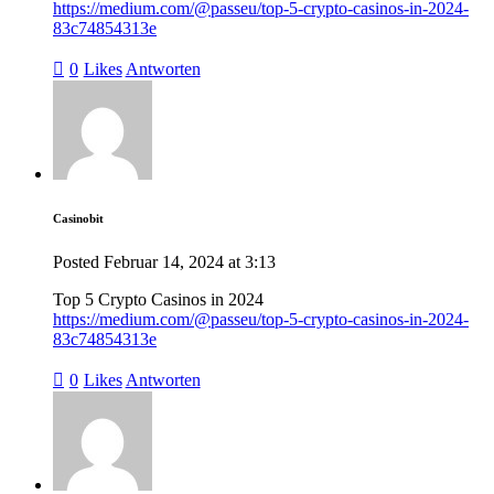
https://medium.com/@passeu/top-5-crypto-casinos-in-2024-
83c74854313e
0
Likes
Antworten
Casinobit
Posted
Februar 14, 2024
at
3:13
Top 5 Crypto Casinos in 2024
https://medium.com/@passeu/top-5-crypto-casinos-in-2024-
83c74854313e
0
Likes
Antworten