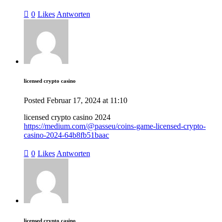
0
Likes
Antworten
licensed crypto casino
Posted
Februar 17, 2024
at
11:10
licensed crypto casino 2024
https://medium.com/@passeu/coins-game-licensed-crypto-
casino-2024-64b8fb51baac
0
Likes
Antworten
licensed crypto casino