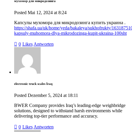
мухомор для микродозинга
Posted
Mai 12, 2024
at
8:24
Капсулы мухомора для микродозинга купить украина .
https://shafa.ua/uk/home/yeda/bakaleya/sukhofrukty/16318751
kapsuly-muhomora-dlya-mikrodozinga-kupit-ukraina-100sht
0
Likes
Antworten
electronic truck scales Iraq
Posted
Dezember 5, 2024
at
18:11
BWER Company provides Iraq’s leading-edge weighbridge
solutions, designed to withstand harsh environments while
delivering top-tier performance and accuracy.
0
Likes
Antworten