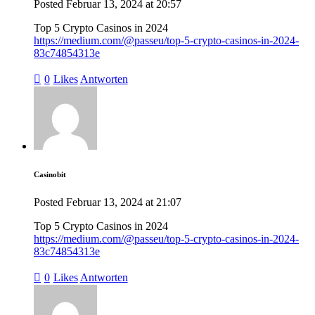
Posted
Februar 13, 2024
at
20:57
Top 5 Crypto Casinos in 2024
https://medium.com/@passeu/top-5-crypto-casinos-in-2024-
83c74854313e
0
Likes
Antworten
Casinobit
Posted
Februar 13, 2024
at
21:07
Top 5 Crypto Casinos in 2024
https://medium.com/@passeu/top-5-crypto-casinos-in-2024-
83c74854313e
0
Likes
Antworten