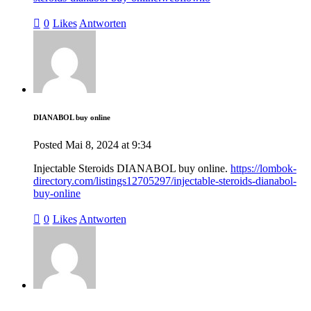
0
Likes
Antworten
DIANABOL buy online
Posted
Mai 8, 2024
at
9:34
Injectable Steroids DIANABOL buy online.
https://lombok-
directory.com/listings12705297/injectable-steroids-dianabol-
buy-online
0
Likes
Antworten